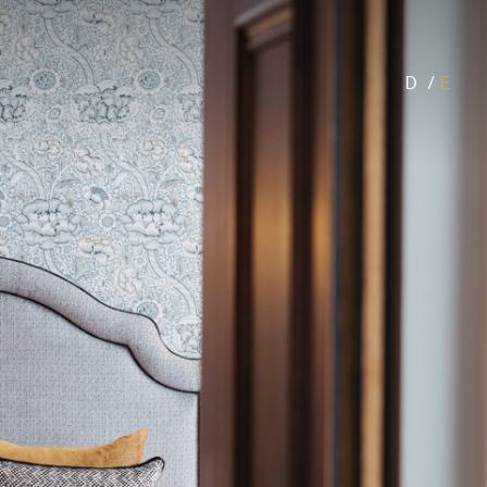
D
/
E