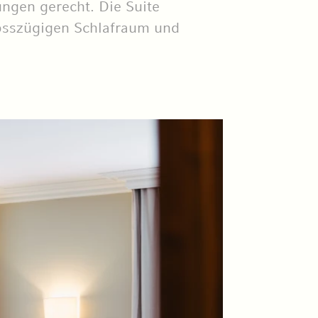
ungen gerecht. Die Suite
osszügigen Schlafraum und