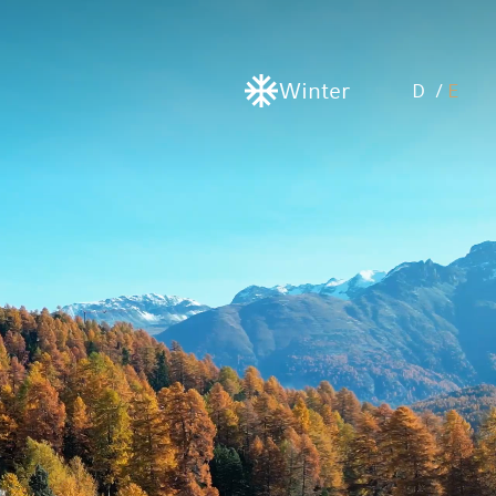
Winter
D
/
E