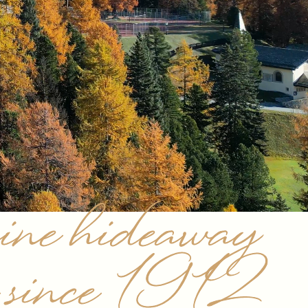
ine hideaway
me since 1912