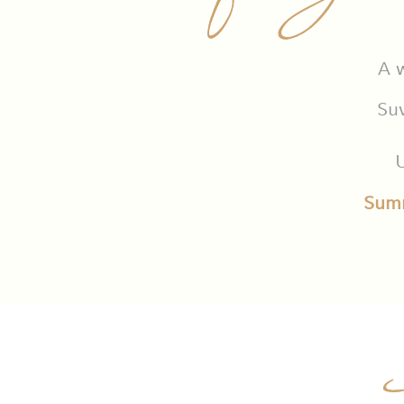
A 
Suv
U
Summ