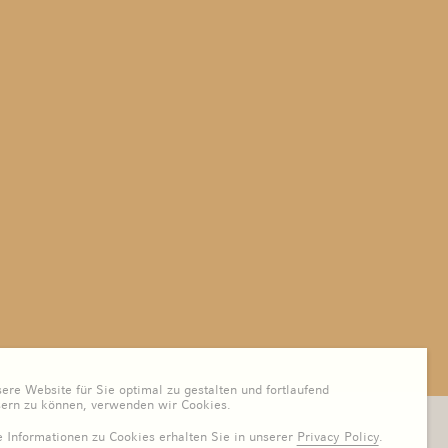
re Website für Sie optimal zu gestalten und fortlaufend
sern zu können, verwenden wir Cookies.
 Informationen zu Cookies erhalten Sie in unserer
Privacy Policy
.