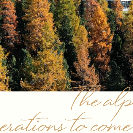
The alp
nerations to co