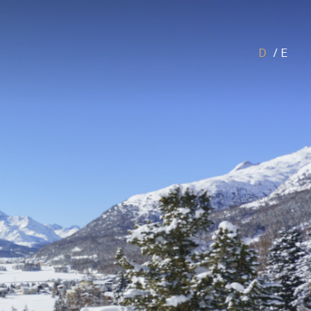
D
/
E