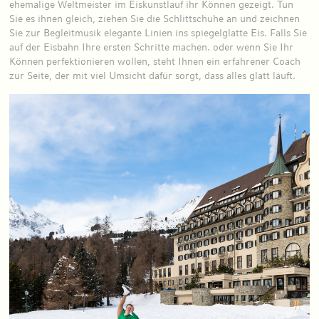
ehemalige Weltmeister im Eiskunstlauf ihr Können gezeigt. Tun
Sie es ihnen gleich, ziehen Sie die Schlittschuhe an und zeichnen
Sie zur Begleitmusik elegante Linien ins spiegelglatte Eis. Falls Sie
auf der Eisbahn Ihre ersten Schritte machen. oder wenn Sie Ihr
Können perfektionieren wollen, steht Ihnen ein erfahrener Coach
zur Seite, der mit viel Umsicht dafür sorgt, dass alles glatt läuft.