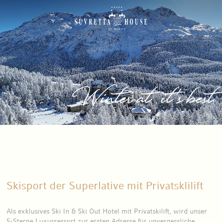
Winter at it's best
Skisport der Superlative mit Privatsklilift
Als exklusives Ski In & Ski Out Hotel mit Privatskilift, wird unser
5-Sterne Luxusressort zur ersten Adresse für unvergessliche