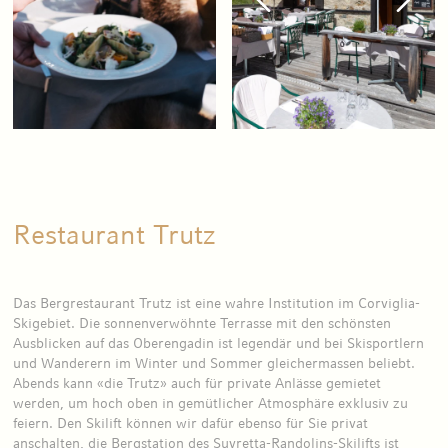
Restaurant Trutz
Das Bergrestaurant Trutz ist eine wahre Institution im Corviglia-
Skigebiet. Die sonnenverwöhnte Terrasse mit den schönsten
Ausblicken auf das Oberengadin ist legendär und bei Skisportlern
und Wanderern im Winter und Sommer gleichermassen beliebt.
Abends kann «die Trutz» auch für private Anlässe gemietet
werden, um hoch oben in gemütlicher Atmosphäre exklusiv zu
feiern. Den Skilift können wir dafür ebenso für Sie privat
anschalten, die Bergstation des Suvretta-Randolins-Skilifts ist