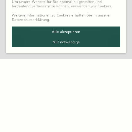
0 Kind
Um unsere Website für Sie optimal zu gestalten und
fortlaufend verbessern zu können, verwenden wir Cookies.
Weitere Informationen zu Cookies erhalten Sie in unserer
Datenschutzerklärung
.
Alle akzeptieren
Nur notwendige