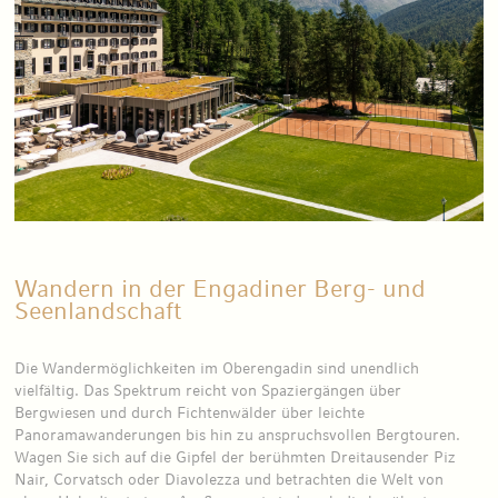
Wandern in der Engadiner Berg- und
Seenlandschaft
Die Wandermöglichkeiten im Oberengadin sind unendlich
vielfältig. Das Spektrum reicht von Spaziergängen über
Bergwiesen und durch Fichtenwälder über leichte
Panoramawanderungen bis hin zu anspruchsvollen Bergtouren.
Wagen Sie sich auf die Gipfel der berühmten Dreitausender Piz
Nair, Corvatsch oder Diavolezza und betrachten die Welt von