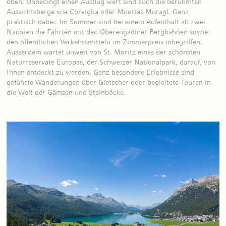
oben. Unbedingt einen Ausflug wert sind auch die berühmten
Aussichtsberge wie Corviglia oder Muottas Muragl. Ganz
praktisch dabei: Im Sommer sind bei einem Aufenthalt ab zwei
Nächten die Fahrten mit den Oberengadiner Bergbahnen sowie
den öffentlichen Verkehrsmitteln im Zimmerpreis inbegriffen.
Ausserdem wartet unweit von St. Moritz eines der schönsten
Naturreservate Europas, der Schweizer Nationalpark, darauf, von
Ihnen entdeckt zu werden. Ganz besondere Erlebnisse sind
geführte Wanderungen über Gletscher oder begleitete Touren in
die Welt der Gämsen und Steinböcke.