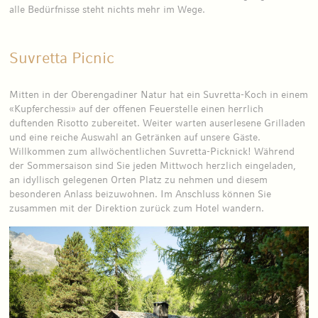
alle Bedürfnisse steht nichts mehr im Wege.
Suvretta Picnic
Mitten in der Oberengadiner Natur hat ein Suvretta-Koch in einem
«Kupferchessi» auf der offenen Feuerstelle einen herrlich
duftenden Risotto zubereitet. Weiter warten auserlesene Grilladen
und eine reiche Auswahl an Getränken auf unsere Gäste.
Willkommen zum allwöchentlichen Suvretta-Picknick! Während
der Sommersaison sind Sie jeden Mittwoch herzlich eingeladen,
an idyllisch gelegenen Orten Platz zu nehmen und diesem
besonderen Anlass beizuwohnen. Im Anschluss können Sie
zusammen mit der Direktion zurück zum Hotel wandern.