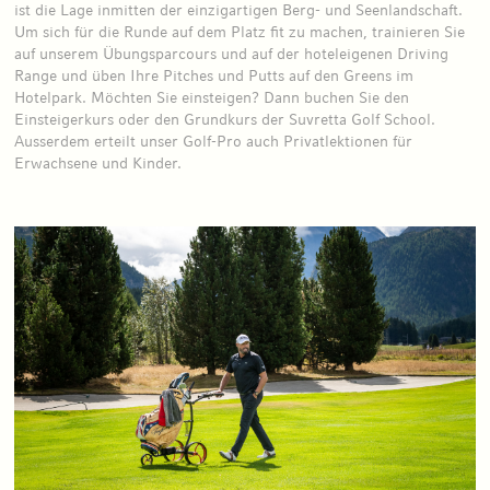
ist die Lage inmitten der einzigartigen Berg- und Seenlandschaft.
Um sich für die Runde auf dem Platz fit zu machen, trainieren Sie
auf unserem Übungsparcours und auf der hoteleigenen Driving
Range und üben Ihre Pitches und Putts auf den Greens im
Hotelpark. Möchten Sie einsteigen? Dann buchen Sie den
Einsteigerkurs oder den Grundkurs der Suvretta Golf School.
Ausserdem erteilt unser Golf-Pro auch Privatlektionen für
Erwachsene und Kinder.