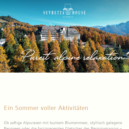
Purest alpine relaxation
Ein Sommer voller Aktivitäten
Ob saftige Alpwiesen mit buntem Blumenmeer, idyllisch gelegene
Bergseen oder die faszinierenden Gletscher des Berninamassivs –