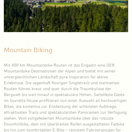
Mountain Biking
Mit 400 km Mountainbike-Routen ist das Engadin eine DER
Mountainbike-Destinationen der Alpen und bietet mit seiner
unvergleichlichen Landschaft pure Inspiration für aktive
Erlebnisse. Die sagenhaft flowigen Singletrails und markierten
Routen führen kreuz und quer durch die Traumkulisse der
Bergwelt bis weit hinauf in spektakuläre Höhen. Sattelfeste Gäste
im Suvretta House profitieren von einer Auswahl an hochwertigen
Bikes, die kostenlos zur Entdeckung der schönsten Aufstiege,
attraktivsten Trails und spektakulärsten Panoramen zur Verfügung
stehen. Vom vollgefederten Mountainbike über das robuste
Downhillbike, dem mit überbreiten Reifen ausgestatteten Fatbike
bis hin zum komfortablen E-Bike – reinstem Fahrvergnügen für