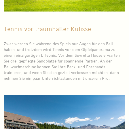
Tennis vor traumhafter Kulisse
Zwar werden Sie während des Spiels nur Augen für den Ball
haben, und trotzdem wird Tennis vor dem Gipfelpanorama zu
einem einzigartigen Erlebnis. Vor dem Suvretta House erwarten
Sie drei gepflegte Sandplätze für spannende Partien. An der
Ballwurfmaschine können Sie Ihre Back- und Forehands
trainieren, und wenn Sie sich gezielt verbessern möchten, dann
nehmen Sie ein paar Unterrichtsstunden mit unserem Pro.