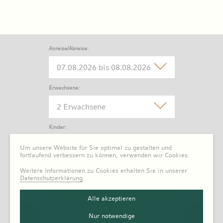
Anreise/Abreise:
Erwachsene:
2 Erwachsene
Kinder:
0 Kind
Um unsere Website für Sie optimal zu gestalten und
fortlaufend verbessern zu können, verwenden wir Cookies.
Weitere Informationen zu Cookies erhalten Sie in unserer
Datenschutzerklärung
.
Alle akzeptieren
Nur notwendige