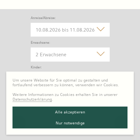
Anreise/Abreise:
Erwachsene:
2 Erwachsene
Kinder:
0 Kind
Um unsere Website für Sie optimal zu gestalten und
fortlaufend verbessern zu können, verwenden wir Cookies.
Weitere Informationen zu Cookies erhalten Sie in unserer
Datenschutzerklärung
.
Alle akzeptieren
Nur notwendige