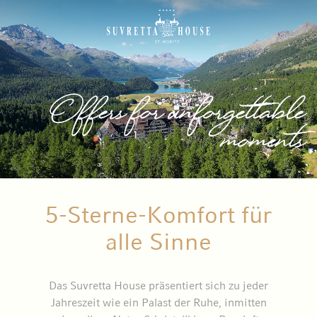
Offers for unforgettable
moments
5-Sterne-Komfort für
alle Sinne
Das Suvretta House präsentiert sich zu jeder
Jahreszeit wie ein Palast der Ruhe, inmitten