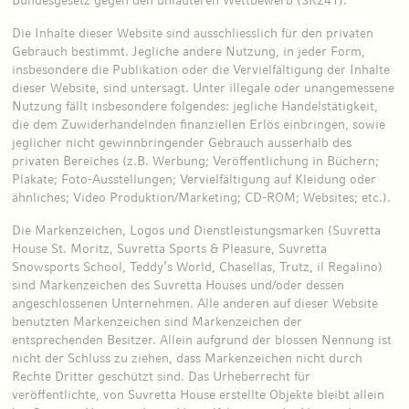
Bundesgesetz gegen den unlauteren Wettbewerb (SR241).
Die Inhalte dieser Website sind ausschliesslich für den privaten
Gebrauch bestimmt. Jegliche andere Nutzung, in jeder Form,
insbesondere die Publikation oder die Vervielfältigung der Inhalte
dieser Website, sind untersagt. Unter illegale oder unangemessene
Nutzung fällt insbesondere folgendes: jegliche Handelstätigkeit,
die dem Zuwiderhandelnden finanziellen Erlös einbringen, sowie
jeglicher nicht gewinnbringender Gebrauch ausserhalb des
privaten Bereiches (z.B. Werbung; Veröffentlichung in Büchern;
Plakate; Foto-Ausstellungen; Vervielfältigung auf Kleidung oder
ähnliches; Video Produktion/Marketing; CD-ROM; Websites; etc.).
Die Markenzeichen, Logos und Dienstleistungsmarken (Suvretta
House St. Moritz, Suvretta Sports & Pleasure, Suvretta
Snowsports School, Teddy’s World, Chasellas, Trutz, il Regalino)
sind Markenzeichen des Suvretta Houses und/oder dessen
angeschlossenen Unternehmen. Alle anderen auf dieser Website
benutzten Markenzeichen sind Markenzeichen der
entsprechenden Besitzer. Allein aufgrund der blossen Nennung ist
nicht der Schluss zu ziehen, dass Markenzeichen nicht durch
Rechte Dritter geschützt sind. Das Urheberrecht für
veröffentlichte, von Suvretta House erstellte Objekte bleibt allein