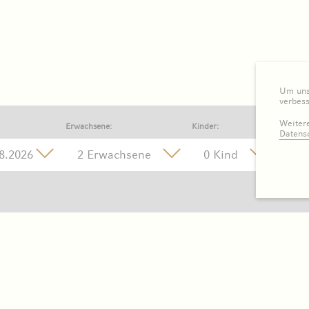
Um unse
verbes
Weitere
Erwachsene:
Kinder:
Datens
2 Erwachsene
0 Kind