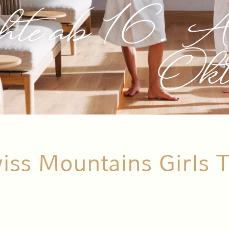
te ab 16. Au
Okt
iss Mountains Girls T