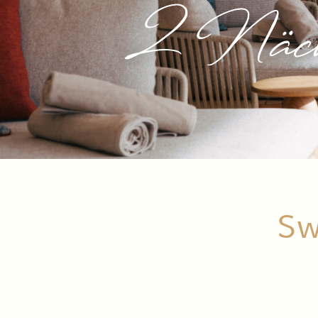
2 Näch
Sw