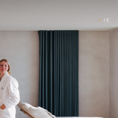
D
/
E