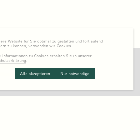
re Website für Sie optimal zu gestalten und fortlaufend
sern zu können, verwenden wir Cookies.
 Informationen zu Cookies erhalten Sie in unserer
chutzerklärung
.
Alle akzeptieren
Nur notwendige